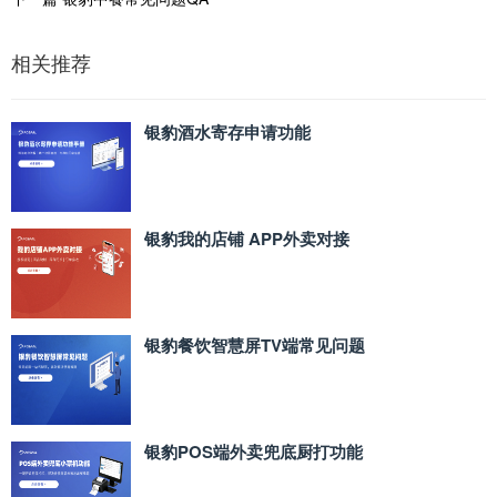
相关推荐
银豹酒水寄存申请功能
银豹我的店铺 APP外卖对接
银豹餐饮智慧屏TV端常见问题
银豹POS端外卖兜底厨打功能