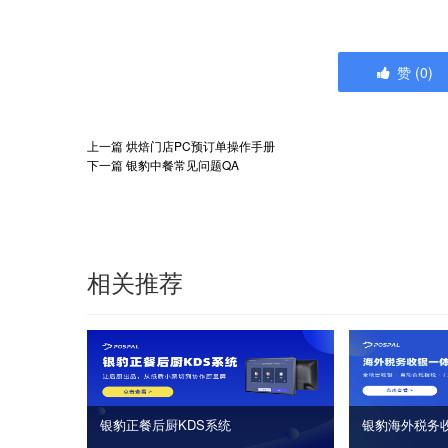
赞
(
0
)
上一篇
烘焙门店PC预订单操作手册
下一篇
银豹中餐常见问题QA
相关推荐
银豹正餐后厨KDS系统
银豹海外税务