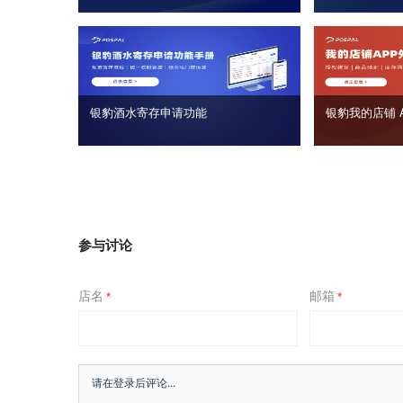
银豹酒水寄存申请功能
银豹我的店铺 
参与讨论
店名
邮箱
*
*