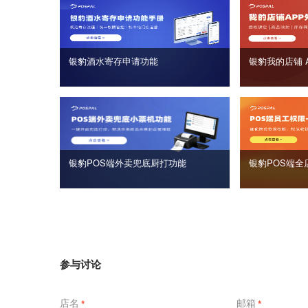
银豹酒水寄存申请功能
银豹我的店铺 
银豹POS端外卖兜底厨打功能
银豹POS端全
参与讨论
店名
邮箱
*
*