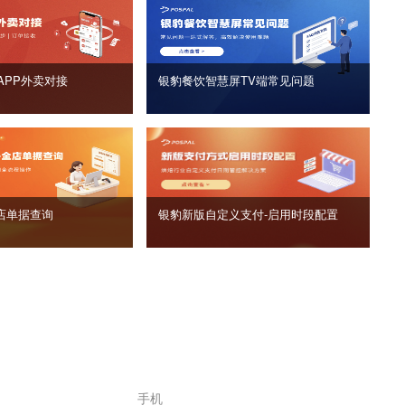
APP外卖对接
银豹餐饮智慧屏TV端常见问题
店单据查询
银豹新版自定义支付‑启用时段配置
手机