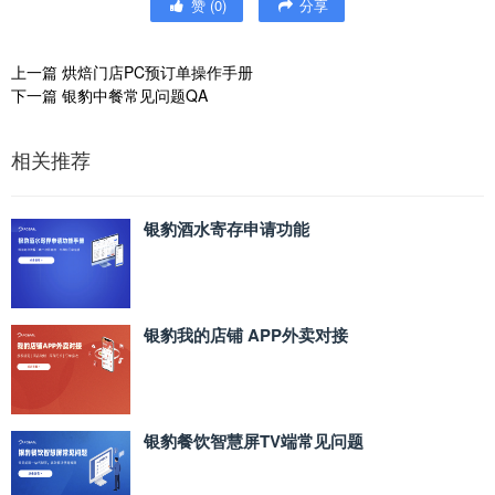
赞
(
0
)
分享
上一篇
烘焙门店PC预订单操作手册
下一篇
银豹中餐常见问题QA
相关推荐
银豹酒水寄存申请功能
银豹我的店铺 APP外卖对接
银豹餐饮智慧屏TV端常见问题