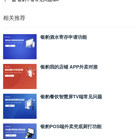
相关推荐
银豹酒水寄存申请功能
银豹我的店铺 APP外卖对接
银豹餐饮智慧屏TV端常见问题
银豹POS端外卖兜底厨打功能