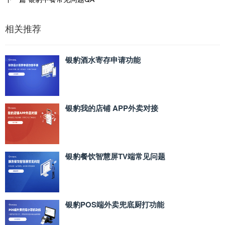
相关推荐
银豹酒水寄存申请功能
银豹我的店铺 APP外卖对接
银豹餐饮智慧屏TV端常见问题
银豹POS端外卖兜底厨打功能