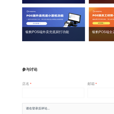
银豹POS端外卖兜底厨打功能
银豹POS端全
参与讨论
店名
邮箱
*
*