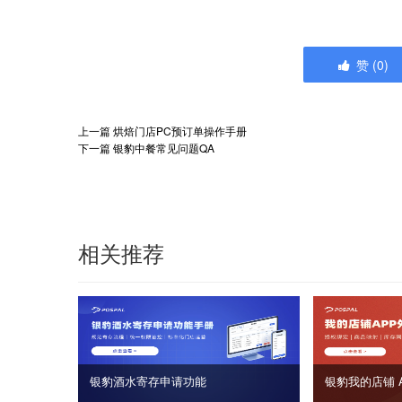
赞
(
0
)
上一篇
烘焙门店PC预订单操作手册
下一篇
银豹中餐常见问题QA
相关推荐
银豹酒水寄存申请功能
银豹我的店铺 