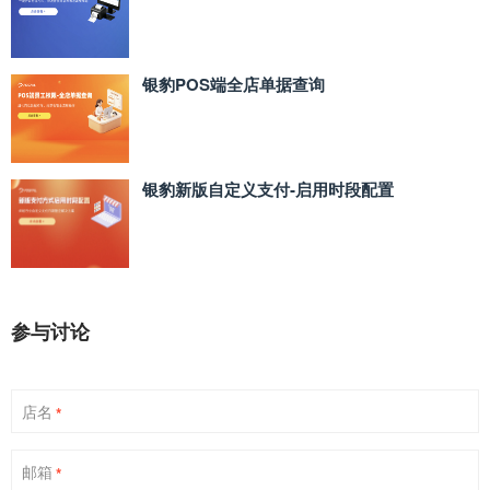
银豹POS端全店单据查询
银豹新版自定义支付‑启用时段配置
参与讨论
店名
*
邮箱
*