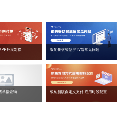
APP外卖对接
银豹餐饮智慧屏TV端常见问题
店单据查询
银豹新版自定义支付‑启用时段配置