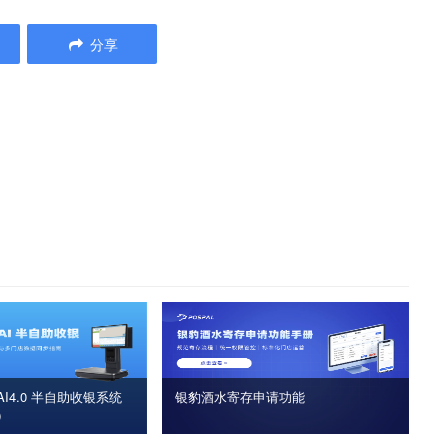
分享
I4.0 半自助收银系统
银豹酒水寄存申请功能
版）