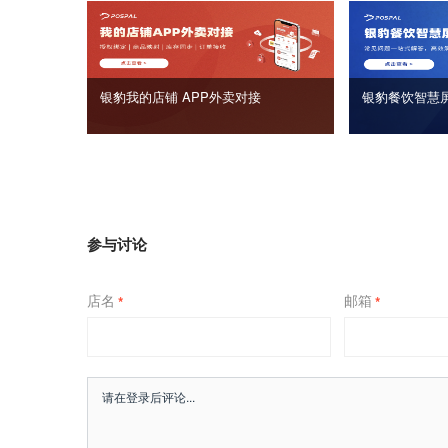
银豹我的店铺 APP外卖对接
银豹餐饮智慧
参与讨论
店名
邮箱
*
*