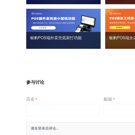
银豹POS端外卖兜底厨打功能
银豹POS端全
参与讨论
店名
邮箱
*
*