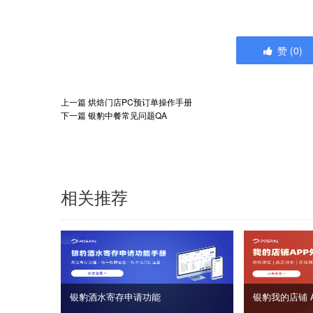
赞
(
0
)
上一篇
烘焙门店PC预订单操作手册
下一篇
银豹中餐常见问题QA
相关推荐
银豹酒水寄存申请功能
银豹我的店铺 