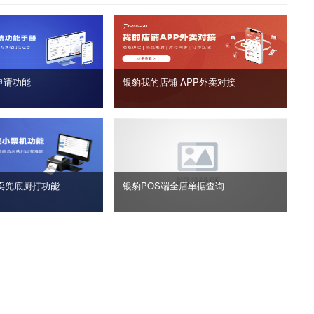
申请功能
银豹我的店铺 APP外卖对接
卖兜底厨打功能
银豹POS端全店单据查询