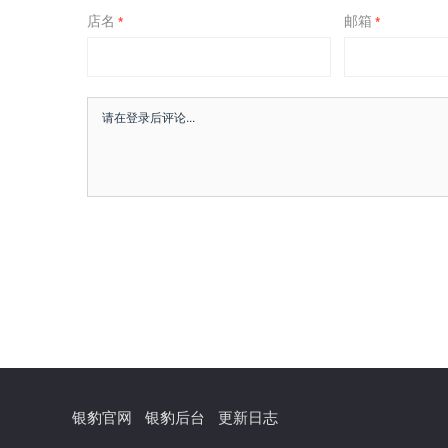
店名
邮箱
*
*
银豹官网
银豹后台
更新日志