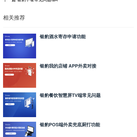
相关推荐
银豹酒水寄存申请功能
银豹我的店铺 APP外卖对接
银豹餐饮智慧屏TV端常见问题
银豹POS端外卖兜底厨打功能