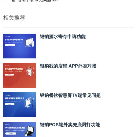
相关推荐
银豹酒水寄存申请功能
银豹我的店铺 APP外卖对接
银豹餐饮智慧屏TV端常见问题
银豹POS端外卖兜底厨打功能