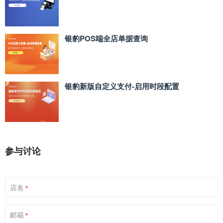
银豹POS端全店单据查询
银豹新版自定义支付‑启用时段配置
参与讨论
店名
*
邮箱
*