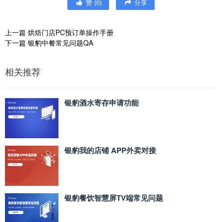
赞
(
0
)
分享
上一篇
烘焙门店PC预订单操作手册
下一篇
银豹中餐常见问题QA
相关推荐
银豹酒水寄存申请功能
银豹我的店铺 APP外卖对接
银豹餐饮智慧屏TV端常见问题