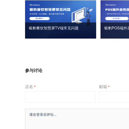
银豹餐饮智慧屏TV端常见问题
银豹POS端外
参与讨论
店名
邮箱
*
*