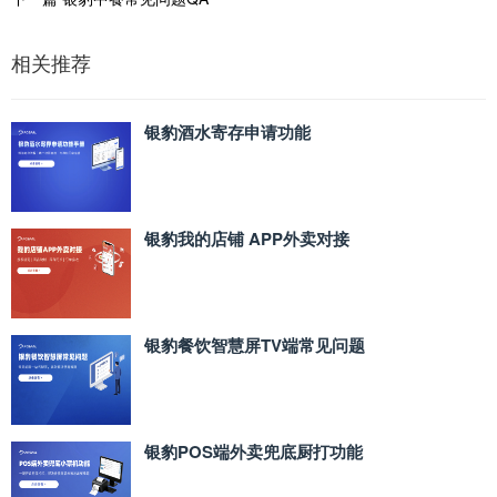
相关推荐
银豹酒水寄存申请功能
银豹我的店铺 APP外卖对接
银豹餐饮智慧屏TV端常见问题
银豹POS端外卖兜底厨打功能