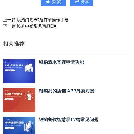
赞
(
0
)
分享
上一篇
烘焙门店PC预订单操作手册
下一篇
银豹中餐常见问题QA
相关推荐
银豹酒水寄存申请功能
银豹我的店铺 APP外卖对接
银豹餐饮智慧屏TV端常见问题