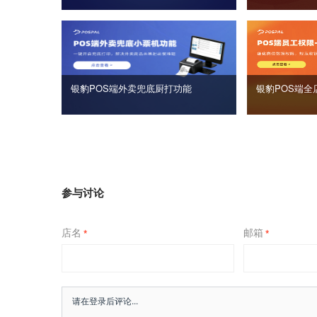
银豹POS端外卖兜底厨打功能
银豹POS端全
参与讨论
店名
邮箱
*
*