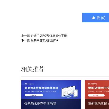
赞
(
0
)
上一篇
烘焙门店PC预订单操作手册
下一篇
银豹中餐常见问题QA
相关推荐
银豹酒水寄存申请功能
银豹我的店铺 