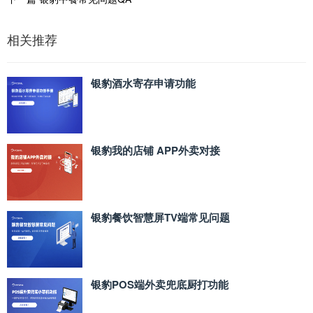
相关推荐
银豹酒水寄存申请功能
银豹我的店铺 APP外卖对接
银豹餐饮智慧屏TV端常见问题
银豹POS端外卖兜底厨打功能