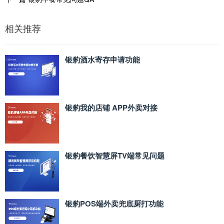
相关推荐
银豹酒水寄存申请功能
银豹我的店铺 APP外卖对接
银豹餐饮智慧屏TV端常见问题
银豹POS端外卖兜底厨打功能