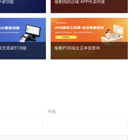
申请功能
银豹我的店铺 APP外卖对接
卖兜底厨打功能
银豹POS端全店单据查询
手机