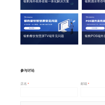
银豹海外税务收银一体化解决方案
银豹酒水寄存
银豹餐饮智慧屏TV端常见问题
银豹POS端外
参与讨论
店名
邮箱
*
*