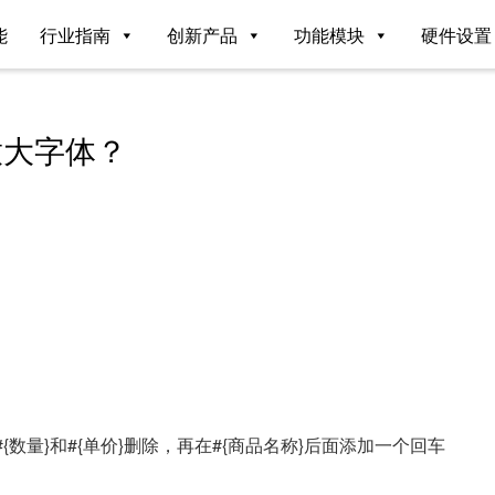
能
行业指南
创新产品
功能模块
硬件设置
放大字体？
{数量}和#{单价}删除，再在#{商品名称}后面添加一个回车