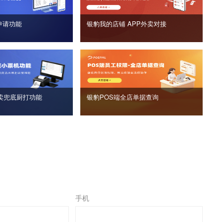
申请功能
银豹我的店铺 APP外卖对接
卖兜底厨打功能
银豹POS端全店单据查询
手机