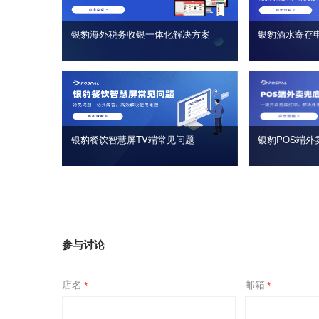
银豹海外税务收银一体化解决方案
银豹酒水寄存
银豹餐饮智慧屏TV端常见问题
银豹POS端外
参与讨论
店名
邮箱
*
*