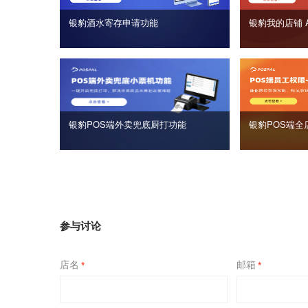
银豹酒水寄存申请功能
银豹我的店铺 
银豹POS端外卖兜底厨打功能
银豹POS端全
参与讨论
店名
邮箱
*
*