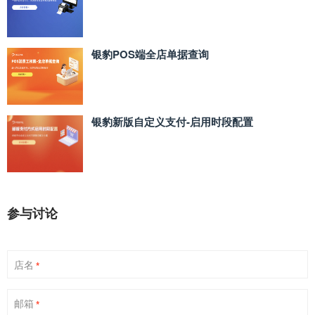
银豹POS端全店单据查询
银豹新版自定义支付‑启用时段配置
参与讨论
店名
*
邮箱
*