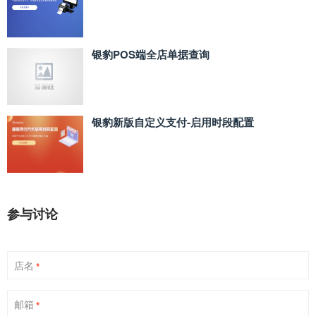
银豹POS端全店单据查询
银豹新版自定义支付‑启用时段配置
参与讨论
店名
*
邮箱
*