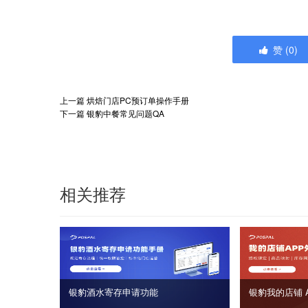
赞
(
0
)
上一篇
烘焙门店PC预订单操作手册
下一篇
银豹中餐常见问题QA
相关推荐
银豹酒水寄存申请功能
银豹我的店铺 