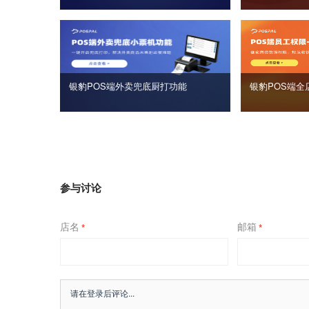
银豹POS端外卖兜底厨打功能
银豹POS端全
参与讨论
店名
邮箱
*
*