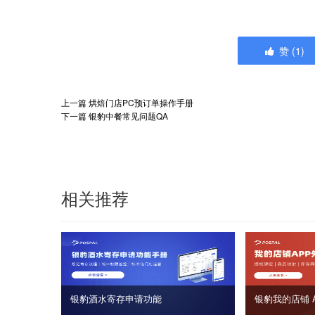
赞
(
1
)
上一篇
烘焙门店PC预订单操作手册
下一篇
银豹中餐常见问题QA
相关推荐
银豹酒水寄存申请功能
银豹我的店铺 