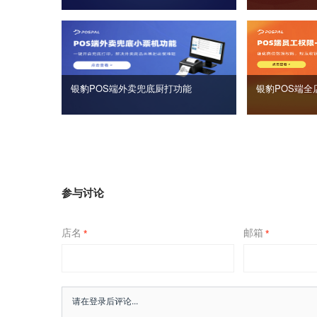
银豹POS端外卖兜底厨打功能
银豹POS端全
参与讨论
店名
邮箱
*
*