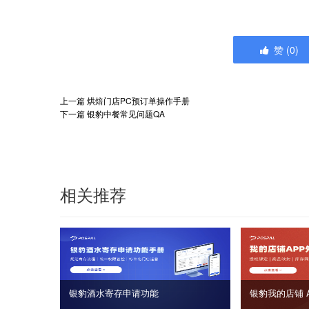
赞
(
0
)
上一篇
烘焙门店PC预订单操作手册
下一篇
银豹中餐常见问题QA
相关推荐
银豹酒水寄存申请功能
银豹我的店铺 