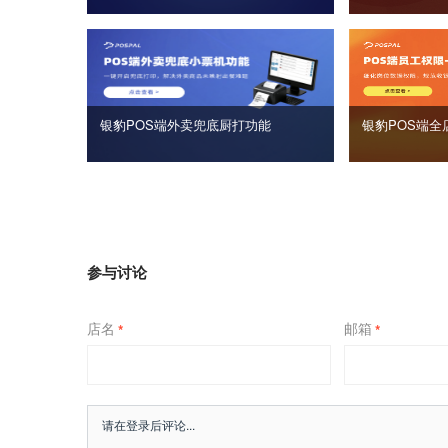
银豹POS端外卖兜底厨打功能
银豹POS端全
参与讨论
店名
邮箱
*
*