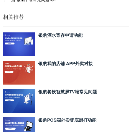
相关推荐
银豹酒水寄存申请功能
银豹我的店铺 APP外卖对接
银豹餐饮智慧屏TV端常见问题
银豹POS端外卖兜底厨打功能