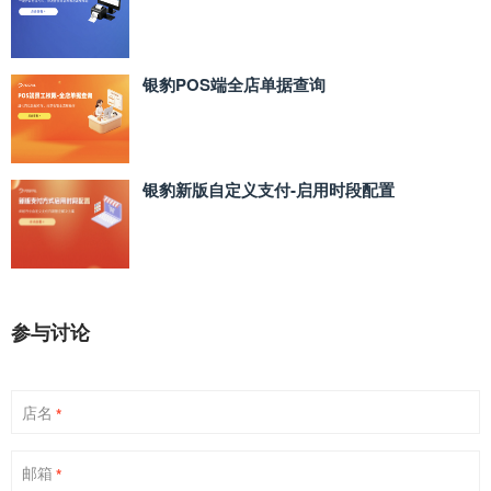
银豹POS端全店单据查询
银豹新版自定义支付‑启用时段配置
参与讨论
店名
*
邮箱
*