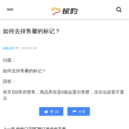
如何去掉售馨的标记？
银豹运营-YF
2025-07-28
问题：
如何去掉售馨的标记？
回答：
有开启0库存禁售，商品库存是0就会显示售罄，没办法设置不显
示
赞
(
0
)
分享
上一篇
烘焙门店PC预订单操作手册