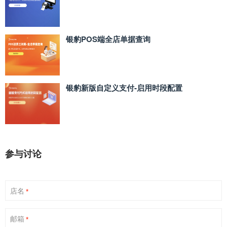
银豹POS端全店单据查询
银豹新版自定义支付‑启用时段配置
参与讨论
店名
*
邮箱
*