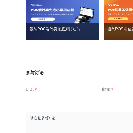
银豹POS端外卖兜底厨打功能
银豹POS端全
参与讨论
店名
邮箱
*
*