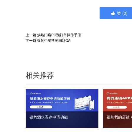
赞
(
0
)
上一篇
烘焙门店PC预订单操作手册
下一篇
银豹中餐常见问题QA
相关推荐
银豹酒水寄存申请功能
银豹我的店铺 