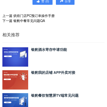
赞
(
0
)
分享
上一篇
烘焙门店PC预订单操作手册
下一篇
银豹中餐常见问题QA
相关推荐
银豹酒水寄存申请功能
银豹我的店铺 APP外卖对接
银豹餐饮智慧屏TV端常见问题