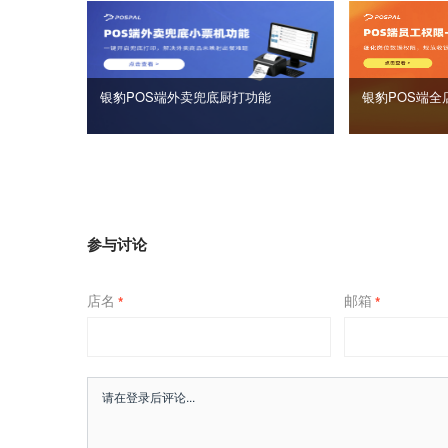
银豹POS端外卖兜底厨打功能
银豹POS端全
参与讨论
店名
邮箱
*
*