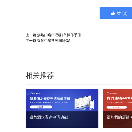
赞
(
0
)
上一篇
烘焙门店PC预订单操作手册
下一篇
银豹中餐常见问题QA
相关推荐
银豹酒水寄存申请功能
银豹我的店铺 