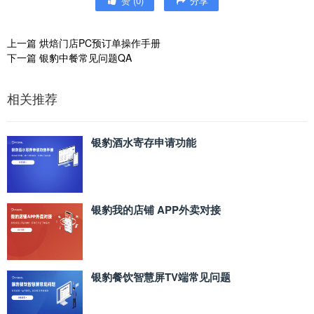
赞
(
0
)
分享
上一篇
烘焙门店PC预订单操作手册
下一篇
银豹中餐常见问题QA
相关推荐
银豹酒水寄存申请功能
银豹我的店铺 APP外卖对接
银豹餐饮智慧屏TV端常见问题