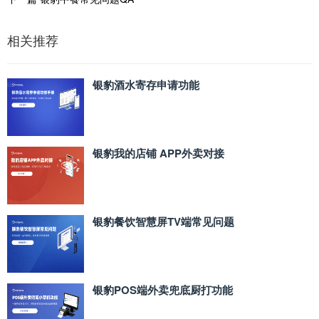
相关推荐
银豹酒水寄存申请功能
银豹我的店铺 APP外卖对接
银豹餐饮智慧屏TV端常见问题
银豹POS端外卖兜底厨打功能