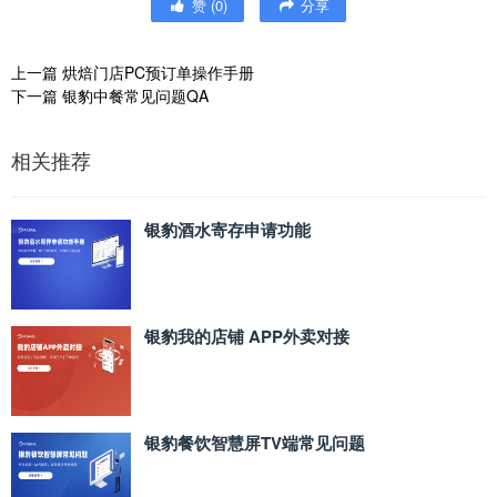
赞
(
0
)
分享
上一篇
烘焙门店PC预订单操作手册
下一篇
银豹中餐常见问题QA
相关推荐
银豹酒水寄存申请功能
银豹我的店铺 APP外卖对接
银豹餐饮智慧屏TV端常见问题