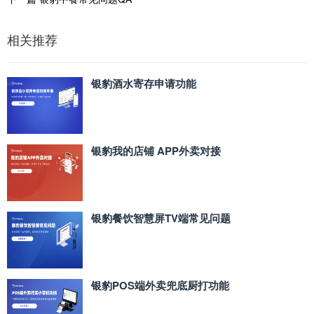
相关推荐
银豹酒水寄存申请功能
银豹我的店铺 APP外卖对接
银豹餐饮智慧屏TV端常见问题
银豹POS端外卖兜底厨打功能