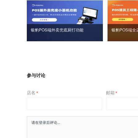
银豹POS端外卖兜底厨打功能
银豹POS端全
参与讨论
店名
邮箱
*
*