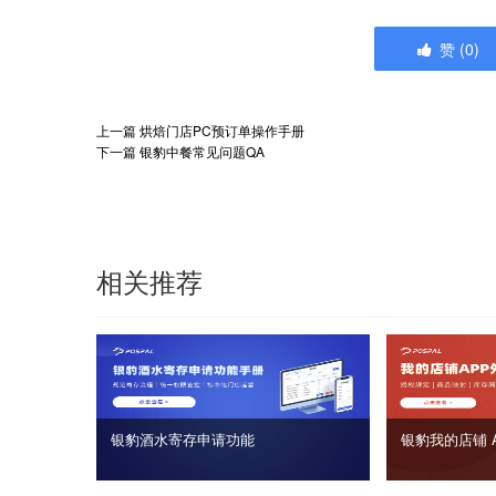
赞
(
0
)
上一篇
烘焙门店PC预订单操作手册
下一篇
银豹中餐常见问题QA
相关推荐
银豹酒水寄存申请功能
银豹我的店铺 