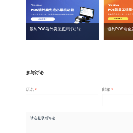
银豹POS端外卖兜底厨打功能
银豹POS端全
参与讨论
店名
邮箱
*
*