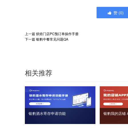
赞
(
0
)
上一篇
烘焙门店PC预订单操作手册
下一篇
银豹中餐常见问题QA
相关推荐
银豹酒水寄存申请功能
银豹我的店铺 