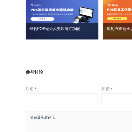
银豹POS端外卖兜底厨打功能
银豹POS端全
参与讨论
店名
邮箱
*
*