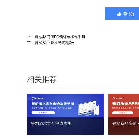
赞
(
0
)
上一篇
烘焙门店PC预订单操作手册
下一篇
银豹中餐常见问题QA
相关推荐
银豹酒水寄存申请功能
银豹我的店铺 