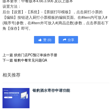
版本要求：中餐版本4.66.3.906 及以上版本
设置方法：
后台【设置】-【系统】-【票据打印模板】，点击厨打小票的
【编辑】按钮进入厨打小票模板的编辑页面。在#item内可放入#
{顺序号}参数，在#item外可放入#{商品总数}参数，点击界面右下
角【保存】即可。
赞
(
0
)
分享
上一篇
烘焙门店PC预订单操作手册
下一篇
银豹中餐常见问题QA
相关推荐
银豹酒水寄存申请功能