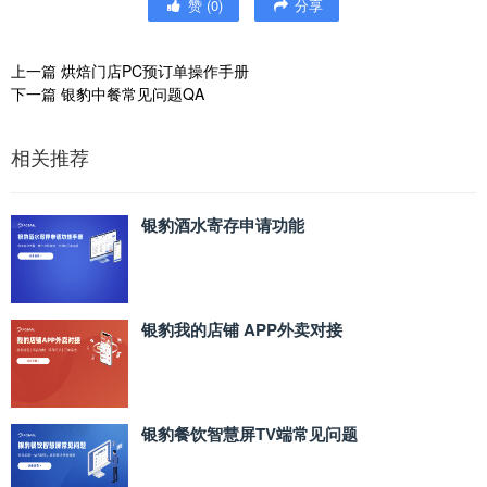
赞
(
0
)
分享
上一篇
烘焙门店PC预订单操作手册
下一篇
银豹中餐常见问题QA
相关推荐
银豹酒水寄存申请功能
银豹我的店铺 APP外卖对接
银豹餐饮智慧屏TV端常见问题