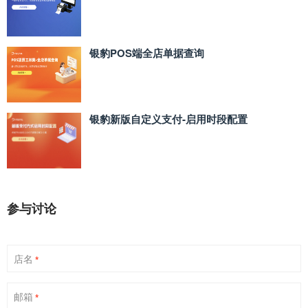
银豹POS端全店单据查询
银豹新版自定义支付‑启用时段配置
参与讨论
店名
*
邮箱
*