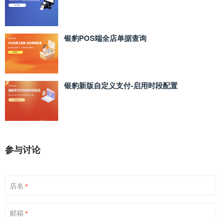
银豹POS端全店单据查询
银豹新版自定义支付‑启用时段配置
参与讨论
店名
*
邮箱
*