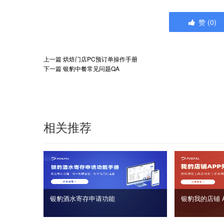
赞
(
0
)
上一篇
烘焙门店PC预订单操作手册
下一篇
银豹中餐常见问题QA
相关推荐
银豹酒水寄存申请功能
银豹我的店铺 