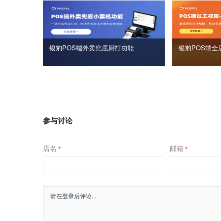
银豹POS端外卖兜底厨打功能
银豹POS端全
参与讨论
店名
邮箱
*
*