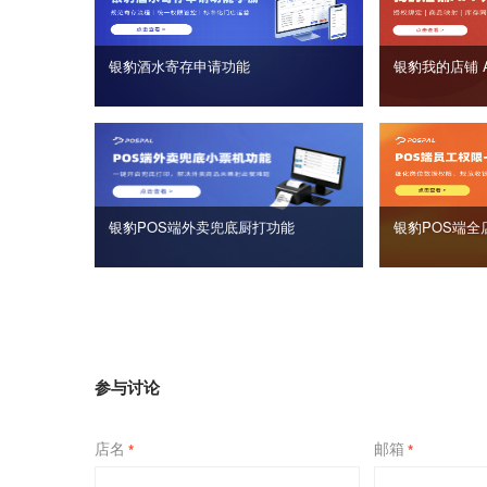
银豹酒水寄存申请功能
银豹我的店铺 
银豹POS端外卖兜底厨打功能
银豹POS端全
参与讨论
店名
邮箱
*
*