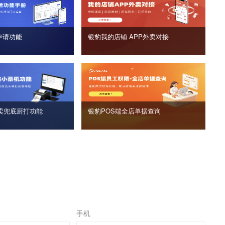
申请功能
银豹我的店铺 APP外卖对接
卖兜底厨打功能
银豹POS端全店单据查询
手机