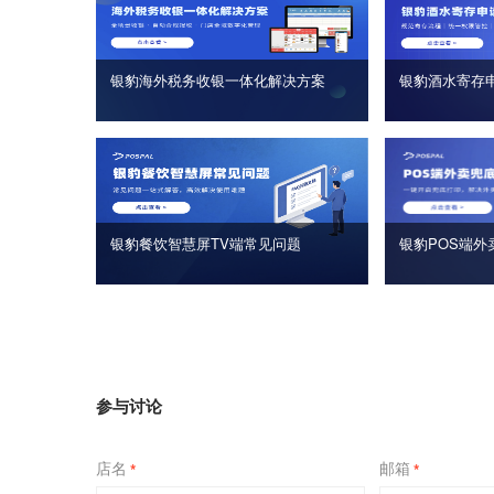
银豹海外税务收银一体化解决方案
银豹酒水寄存
银豹餐饮智慧屏TV端常见问题
银豹POS端外
参与讨论
店名
邮箱
*
*